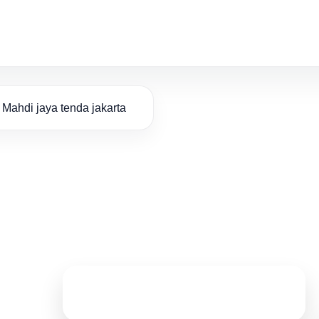
Mahdi jaya tenda jakarta
Hubungi Kami
ALAMAT
&
Jl. Tongkol No. 23D, Jakarta Utara