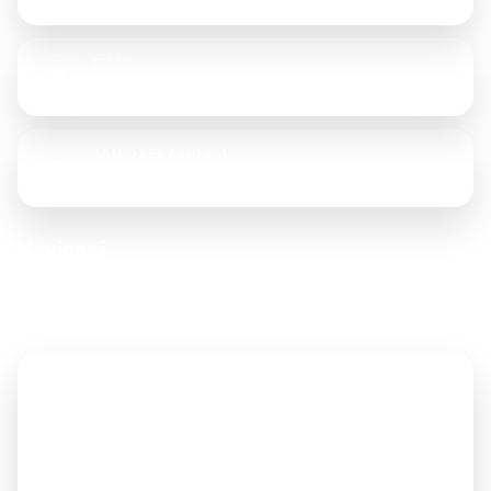
EMAIL
rajatendaterpal@gmail.com
JAM OPERASIONAL
Senin - Sabtu, 08.00 - 17.00 WIB
Navigasi
Akses cepat ke halaman penting untuk memudahkan pengunjung
menelusuri website.
Beranda
Tentang Kami