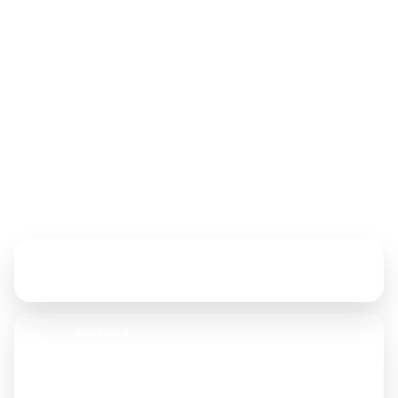
Supplier Distributor Produsen Tenda &
Terpal
Mahdi Jaya Tenda menyediakan solusi pengadaan tenda,
terpal, canopy, dan perlengkapan pendukung dengan
layanan yang responsif, rapi, dan siap menyesuaikan
kebutuhan lapangan.
Hubungi Kami
ALAMAT
Jl. Tongkol No. 23D, Jakarta Utara
TELEPON
021-6905702
+62 853 6167 7373
+62 896 1876 8166