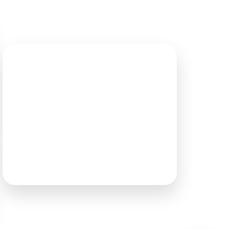
Akses cepat ke halaman penting untuk memudahkan
pengunjung menelusuri website.
Beranda
Tentang Kami
Produk
Hubungi Kami