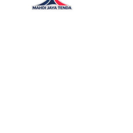
Supplier Distributor Produsen Tenda 
Terpal
Mahdi Jaya Tenda menyediakan solusi pengada
terpal, canopy, dan perlengkapan pendukung d
layanan yang responsif, rapi, dan siap menyesu
kebutuhan lapangan.