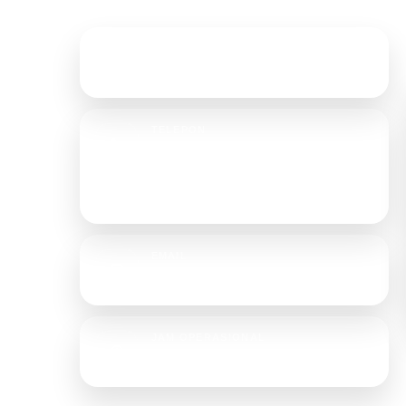
ALAMAT
&
Jl. Tongkol No. 23D, Jakarta Utara
an tenda,
TELEPON
engan
021-6905702
aikan
+62 853 6167 7373
+62 896 1876 8166
EMAIL
rajatendaterpal@gmail.com
JAM OPERASIONAL
Senin - Sabtu, 08.00 - 17.00 WIB