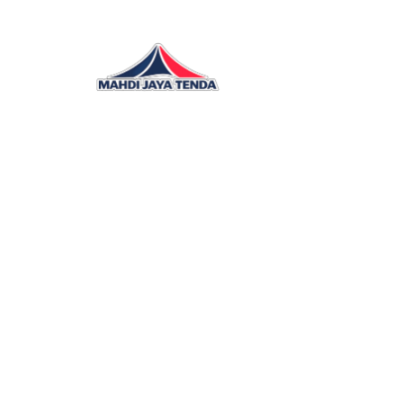
Supplier Distributor Produsen Tenda 
Terpal
Mahdi Jaya Tenda menyediakan solusi pengada
terpal, canopy, dan perlengkapan pendukung d
layanan yang responsif, rapi, dan siap menyesu
kebutuhan lapangan.