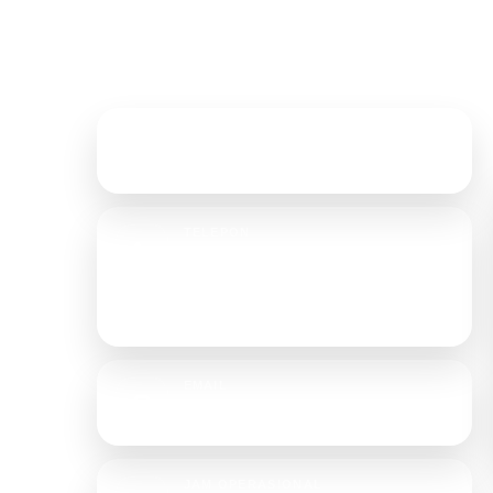
Hubungi Kami
ALAMAT
&
Jl. Tongkol No. 23D, Jakarta Utara
an tenda,
TELEPON
engan
021-6905702
aikan
+62 853 6167 7373
+62 896 1876 8166
EMAIL
rajatendaterpal@gmail.com
JAM OPERASIONAL