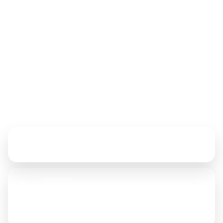
Supplier Distributor Produsen Tenda &
Terpal
Mahdi Jaya Tenda menyediakan solusi pengadaan tenda,
terpal, canopy, dan perlengkapan pendukung dengan
layanan yang responsif, rapi, dan siap menyesuaikan
kebutuhan lapangan.
Hubungi Kami
ALAMAT
Jl. Tongkol No. 23D, Jakarta Utara
TELEPON
021-6905702
+62 853 6167 7373
+62 896 1876 8166