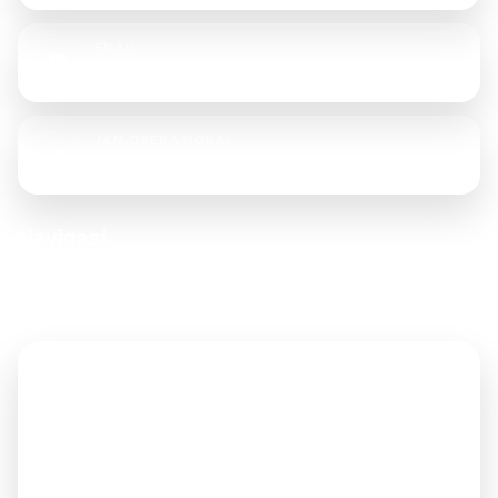
EMAIL
rajatendaterpal@gmail.com
JAM OPERASIONAL
Senin - Sabtu, 08.00 - 17.00 WIB
Navigasi
Akses cepat ke halaman penting untuk memudahkan pengunjung
menelusuri website.
Beranda
Tentang Kami